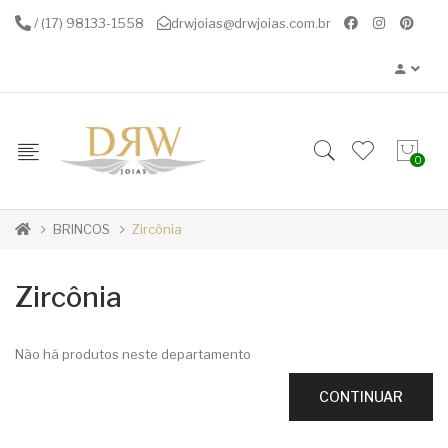
/ (17) 98133-1558
drwjoias@drwjoias.com.br
0
BRINCOS
Zircônia
Zircônia
Não há produtos neste departamento
CONTINUAR